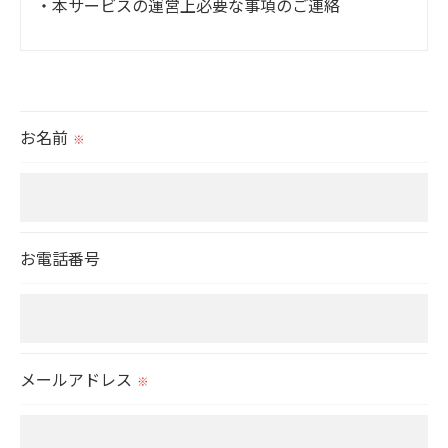
・本サービスの運営上必要な事項のご連絡
＜個人情報の提供について＞
当社ではお客様の同意を得た場合または法令に定め
られた場合を除き、
お名前
※
取得した個人情報を第三者に提供することはいたし
ません。
＜個人情報の委託について＞
お電話番号
当社では、利用目的の達成に必要な範囲において、
個人情報を外部に委託する場合があります。
これらの委託先に対しては個人情報保護契約等の措
置をとり、適切な監督を行います。
メールアドレス
※
＜個人情報の安全管理＞