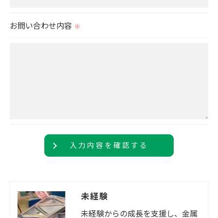
当社では、個人情報の漏洩等がなされないよう、適
切に安全管理対策を実施します。
お問い合わせ内容
※
＜個人情報を与えなかった場合に生じる結果＞
必要な情報を頂けない場合は、それに対応した当社
のサービスをご提供できない場合がございますので
予めご了承ください。
＜個人情報の開示･訂正・削除･利用停止の手続につ
いて＞
当社では、お客様の個人情報の開示･訂正･削除・利
用停止の手続を定めさせて頂いております。
ご本人である事を確認のうえ、対応させて頂きま
す。
未経験
個人情報の開示･訂正･削除・利用停止の具体的手続
未経験からの成長を支援し、金属