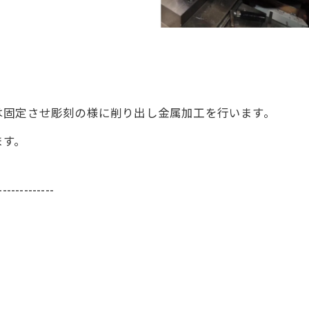
は固定させ彫刻の様に削り出し金属加工を行います。
ます。
-------------